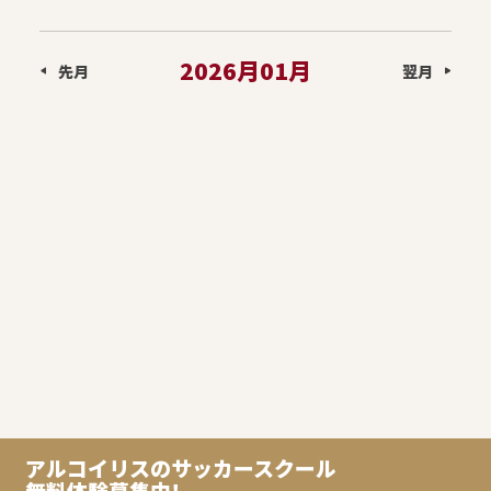
龍ヶ崎スクール
2026月01月
先月
翌月
鴨居スクール
クラブチーム
アルコイリスのサッカースクール
無料体験募集中!