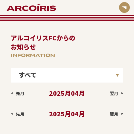
ARCOÍRIS
アルコイリスFCからの
お知らせ
INFORMATION
すべて
ARCOIRISアスリートキャラバン
2025月04月
先月
翌月
北戸田スクール
2025月04月
重要
先月
翌月
全スクール