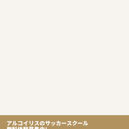
龍ヶ崎スクール
鴨居スクール
クラブチーム
アルコイリスのサッカースクール
無料体験募集中!