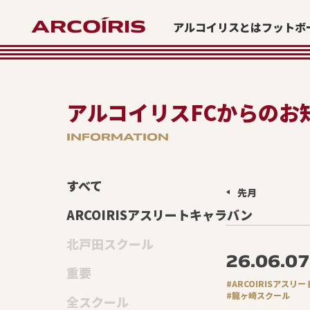
ARCOÍRIS
アルコイリスとは
フットボ
アルコイリスFCからの
お
INFORMATION
すべて
先月
ARCOIRISアスリートキャラバン
北戸田スクール
26.06.0
重要
#ARCOIRISアスリ
#龍ヶ崎スクール
全スクール