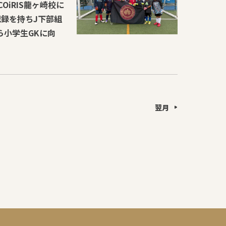
OiRIS龍ヶ崎校に
記録を持ちJ下部組
ら小学生GKに向
翌月