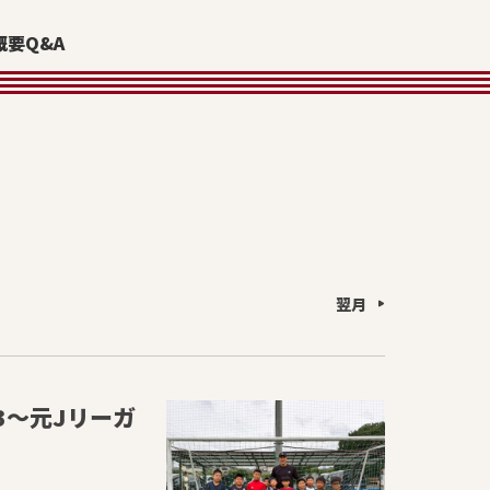
概要
Q&A
翌月
.3〜元Jリーガ